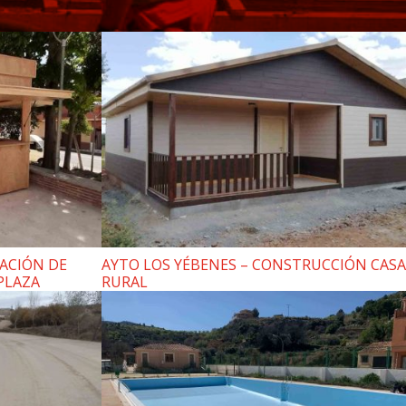
LACIÓN DE
AYTO LOS YÉBENES – CONSTRUCCIÓN CASA
 PLAZA
RURAL