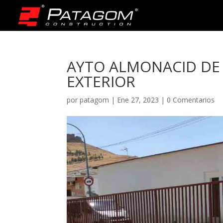
AYTO ALMONACID DE
EXTERIOR
por
patagom
|
Ene 27, 2023
|
0 Comentarios