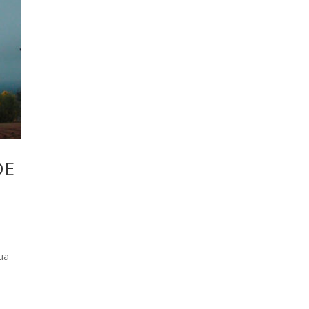
DE
gua